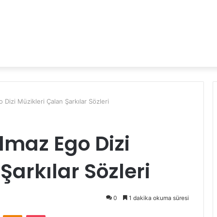
izi Müzikleri Çalan Şarkılar Sözleri
lmaz Ego Dizi
Şarkılar Sözleri
0
1 dakika okuma süresi
VKontakte
Odnoklassniki
Pocket