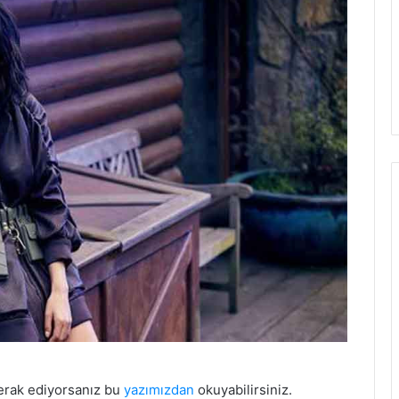
erak ediyorsanız bu
yazımızdan
okuyabilirsiniz.