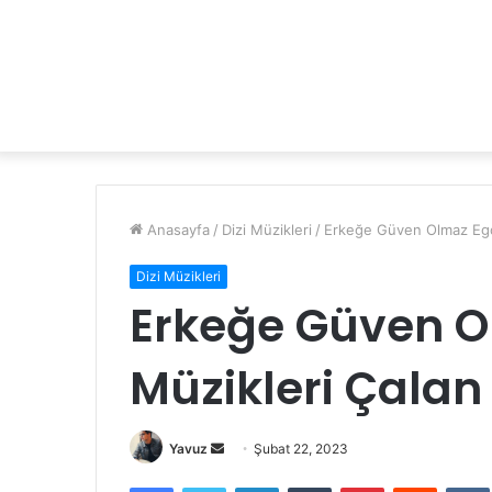
Anasayfa
/
Dizi Müzikleri
/
Erkeğe Güven Olmaz Ego D
Dizi Müzikleri
Erkeğe Güven O
Müzikleri Çalan 
Bir
Yavuz
Şubat 22, 2023
e-
Facebook
Twitter
LinkedIn
Tumblr
Pinterest
Reddit