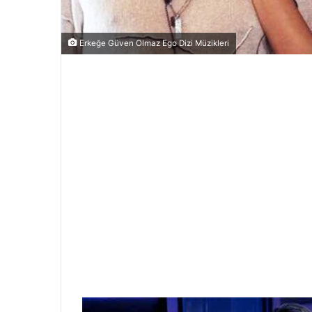
Erkeğe Güven Olmaz Ego Dizi Müzikleri