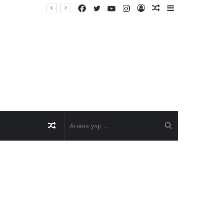
Facebook
Twitter
YouTube
Instagram
Kayıt
Rastgele
Kenar
Ol
Makale
Bölmesi
Rastgele
Arama
Makale
yap
...