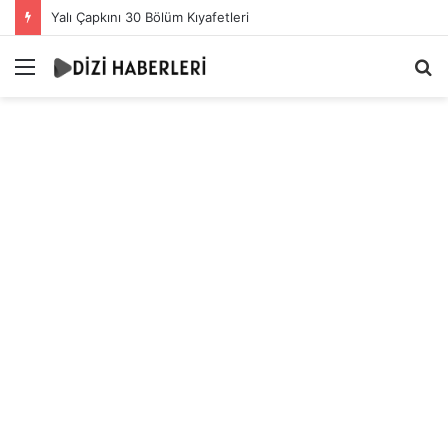
Yalı Çapkını 30 Bölüm Kıyafetleri
Menü
A
y
...