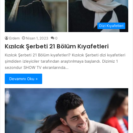
Dizi Kıyafetleri
Erdem
Nisan 1, 2023
0
Kızılcık Şerbeti 21 Bölüm Kıyafetleri
Kızılcık Şerbeti 21 Bölüm kıyafetleri? Kızılcık Şerbeti dizi kıyafetleri
şimdiden izleyiciler tarafından araştırılmaya başlandı. Dizimiz 1
sezondur SHOW TV ekranlarında…
Devamını Oku »