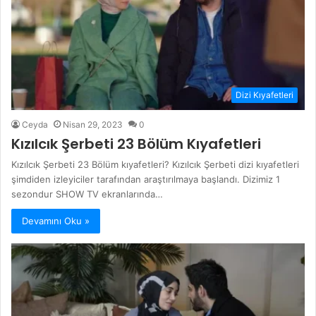
Dizi Kıyafetleri
Ceyda
Nisan 29, 2023
0
Kızılcık Şerbeti 23 Bölüm Kıyafetleri
Kızılcık Şerbeti 23 Bölüm kıyafetleri? Kızılcık Şerbeti dizi kıyafetleri
şimdiden izleyiciler tarafından araştırılmaya başlandı. Dizimiz 1
sezondur SHOW TV ekranlarında…
Devamını Oku »