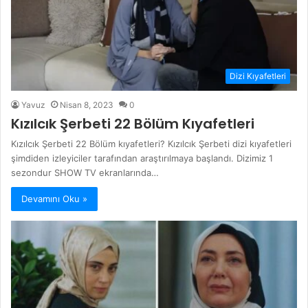
Dizi Kıyafetleri
Yavuz
Nisan 8, 2023
0
Kızılcık Şerbeti 22 Bölüm Kıyafetleri
Kızılcık Şerbeti 22 Bölüm kıyafetleri? Kızılcık Şerbeti dizi kıyafetleri
şimdiden izleyiciler tarafından araştırılmaya başlandı. Dizimiz 1
sezondur SHOW TV ekranlarında…
Devamını Oku »