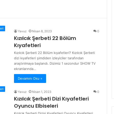
eri
Yavuz
Nisan 8, 2023
0
Kızılcık Şerbeti 22 Bölüm
Kıyafetleri
Kızılcık Şerbeti 22 Bölüm kıyafetleri? Kızılcık Şerbeti
dizi kıyafetleri şimdiden izleyiciler tarafından
araştırılmaya başlandı. Dizimiz 1 sezondur SHOW TV
ekranlarında…
Devamını Oku »
eri
Yavuz
Nisan 1, 2023
0
Kızılcık Şerbeti Dizi Kıyafetleri
Oyuncu Elbiseleri
Kızılcık Şerbeti Dizisi Kıyafetleri Oyuncu Kıyafetleri