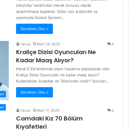
izleyiciler tarafından merak konusu olarak
araştırılmaya başlandı. Sizler için araştırdık ve
yazımızda Kızılcık Şerbeti…
Devamını Oku »
Yavuz
Mart 24, 2023
0
Kraliçe Dizisi Oyuncuları Ne
Kadar Maaş Alıyor?
Kanal D Ekranlarında yayın hayatına başlayacak olan
Kraliçe Dizisi Oyuncuları ne kadar maaş alıyor?
Kullandıkları Arabalar ve Telefonlar nedir? Soruları…
Devamını Oku »
eri
eri
Yavuz
Mart 17, 2023
0
Camdaki Kız 70 Bölüm
Kıyafetleri