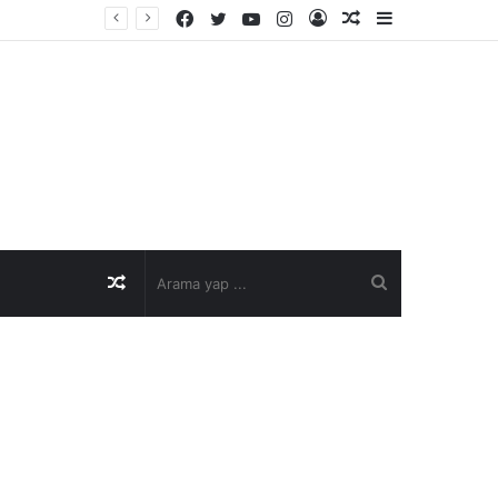
Facebook
Twitter
YouTube
Instagram
Kayıt
Rastgele
Kenar
Ol
Makale
Bölmesi
Rastgele
Arama
Makale
yap
...