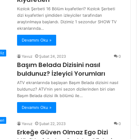
Kızılcık Şerbeti 16 Bölüm kıyafetleri? Kızılcık Şerbeti
dizi kıyafetleri şimdiden izleyiciler tarafından
araştırılmaya başlandı. Dizimiz 1 sezondur SHOW TV
ekranlarında…
Devamını Oku »
liz
Yavuz
Şubat 24, 2023
0
Başım Belada Dizisini nasıl
buldunuz? İzleyici Yorumları
ATV ekranlarında başlayan Başım Belada dizisini nasıl
buldunuz? ATV’nin yeni sezon dizilerinden biri olan
Başım Belada dizisi ilk bölümü ile…
Devamını Oku »
eri
Yavuz
Şubat 22, 2023
0
Erkeğe Güven Olmaz Ego Dizi